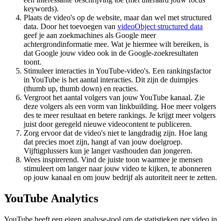
keywords).
Plaats de video's op de website, maar dan wel met structured
data. Door het toevoegen van
videoObject structured data
geef je aan zoekmachines als Google meer
achtergrondinformatie mee. Wat je hiermee wilt bereiken, is
dat Google jouw video ook in de Google-zoekresultaten
toont.
Stimuleer interacties in YouTube-video's. Een rankingsfactor
in YouTube is het aantal interacties. Dit zijn de duimpjes
(thumb up, thumb down) en reacties.
Vergroot het aantal volgers van jouw YouTube kanaal. Zie
deze volgers als een vorm van linkbuilding. Hoe meer volgers
des te meer resultaat en betere rankings. Je krijgt meer volgers
juist door geregeld nieuwe videocontent te publiceren.
Zorg ervoor dat de video's niet te langdradig zijn. Hoe lang
dat precies moet zijn, hangt af van jouw doelgroep.
Vijftigplussers kun je langer vasthouden dan jongeren.
Wees inspirerend. Vind de juiste toon waarmee je mensen
stimuleert om langer naar jouw video te kijken, te abonneren
op jouw kanaal en om jouw bedrijf als autoriteit neer te zetten.
YouTube Analytics
YouTube heeft een eigen analyse-tool om de statistieken per video in