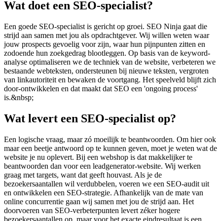
Wat doet een SEO-specialist?
Een goede SEO-specialist is gericht op groei. SEO Ninja gaat die
strijd aan samen met jou als opdrachtgever. Wij willen weten waar
jouw prospects gevoelig voor zijn, waar hun pijnpunten zitten en
zodoende hun zoekgedrag blootleggen. Op basis van de keyword-
analyse optimaliseren we de techniek van de website, verbeteren we
bestaande webteksten, ondersteunen bij nieuwe teksten, vergroten
van linkautoriteit en bewaken de voortgang. Het speelveld blijft zich
door-ontwikkelen en dat maakt dat SEO een 'ongoing process'
is.&nbsp;
Wat levert een SEO-specialist op?
Een logische vraag, maar zó moeilijk te beantwoorden. Om hier ook
maar een beetje antwoord op te kunnen geven, moet je weten wat de
website je nu oplevert. Bij een webshop is dat makkelijker te
beantwoorden dan voor een leadgenerator-website. Wij werken
graag met targets, want dat geeft houvast. Als je de
bezoekersaantallen wil verdubbelen, voeren we een SEO-audit uit
en ontwikkelen een SEO-strategie. Afhankelijk van de mate van
online concurrentie gaan wij samen met jou de strijd aan. Het
doorvoeren van SEO-verbeterpunten levert zéker hogere
bezoekersaantallen op, maar voor het exacte eindresultaat is een