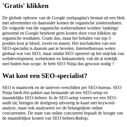
'Gratis' klikken
De globale opbouw van de Google zoekpagina's bestaat uit een blok
met advertenties en daaronder komen de organische zoekresultaten.
De volgorde van die organische zoekresultaten worden 'rankings'
genoemd en Google berekent geen kosten door voor klikken op
organische resultaten. Gratis dus, maar het behalen van top-3
posities kost je bloed, zweet en tranen. Het inschakelen van een
SEO-specialist is daarom aan te bevelen. Internetbureaus weten
globaal wat van SEO, maar omdat SEO opereert op het snijvlak van
webdevelopment, webteksten en linkautoriteit, valt dit al redelijk
snel buiten hun scope. Je hebt SEO Ninja dus gewoon nodig ?
Wat kost een SEO-specialist?
SEO is maatwerk en de tarieven verschillen per SEO-bureau. SEO
Ninja biedt één pakket aan bestaande uit een SEO-setup en
maandelijks SEO-beheer. In de SEO-setup voeren we een SEO-
audit uit, brengen de doelgroep uitvoerig in kaart met keyword-
analyse, maar ook analyseren we de belangrijkste online
concurrenten. De mate van online concurrent bepaalt de hoogte van
de maandelijkse kosten van SEO-beheer.&nbsp;